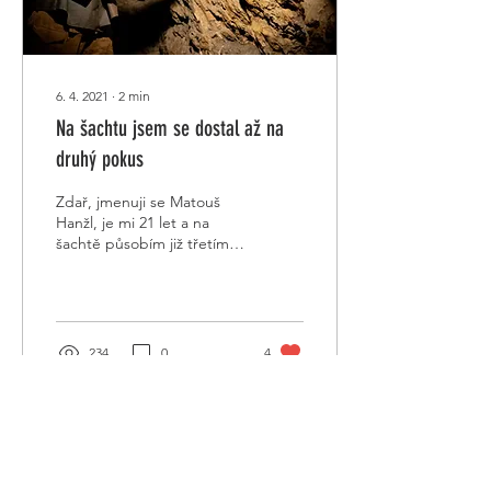
6. 4. 2021
∙
2
min
Na šachtu jsem se dostal až na
druhý pokus
Zdař, jmenuji se Matouš
Hanžl, je mi 21 let a na
šachtě působím již třetím
rokem. Dělám zde
průvodce, bagristu,
mašinkáře, no zkrátka...
234
0
4
Kontakt
:
Mitko
Gančev
tel.: +420 723 410 274