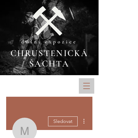
důlní expozice
CHRUSTENICKÁ
ŠACHTA
Další akce
Sledovat
Matouš Hanžl