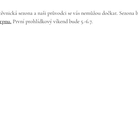
těvnická sezona a naši průvodci se vás nemůžou dočkat. Sezona b
srpnu.
 První prohlídkový víkend bude 5.-6.7.