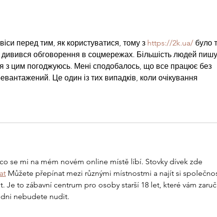
(skautskému Dni Zamyšlení)
іси перед тим, як користуватися, тому з 
https://2k.ua/
 було т
, дивився обговорення в соцмережах. Більшість людей пишу
і я з цим погоджуюсь. Мені сподобалось, що все працює без 
евантажений. Це один із тих випадків, коли очікування 
 co se mi na mém novém online místě líbí. Stovky dívek zde 
at
 Můžete přepínat mezi různými místnostmi a najít si společnos
t. Je to zábavní centrum pro osoby starší 18 let, které vám zaručí
dni nebudete nudit.