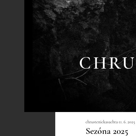
CHRU
chrustenickasachta
11. 6. 2025
Sezóna 2025