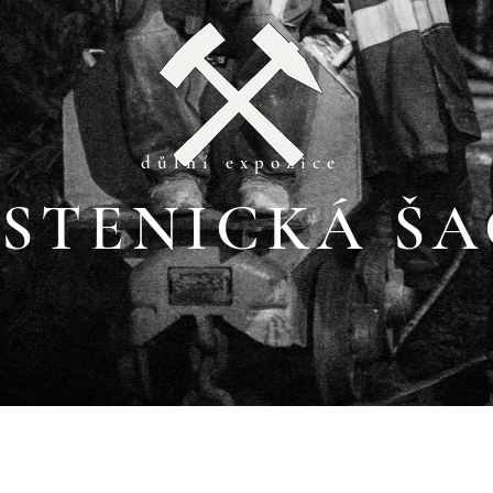
důlní expozice
STENICKÁ Š