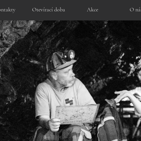
ntakty
Otevírací doba
Akce
O ná