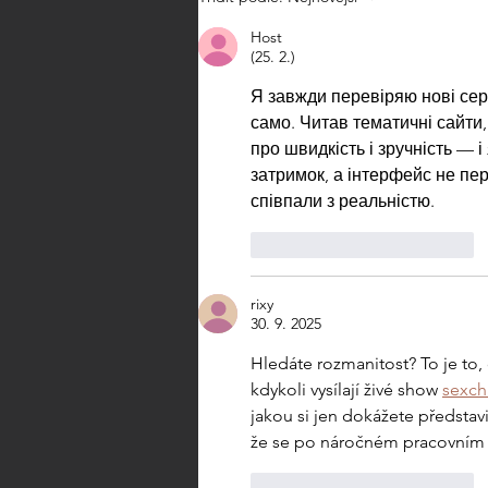
prohlídky (4.4. 2026)
Host
(25. 2.)
Я завжди перевіряю нові серв
само. Читав тематичні сайти
про швидкість і зручність — 
затримок, а інтерфейс не пер
співпали з реальністю.
To se mi líbí
Reagovat
rixy
30. 9. 2025
Hledáte rozmanitost? To je to,
kdykoli vysílají živé show 
sexch
jakou si jen dokážete představi
že se po náročném pracovním 
To se mi líbí
Reagovat