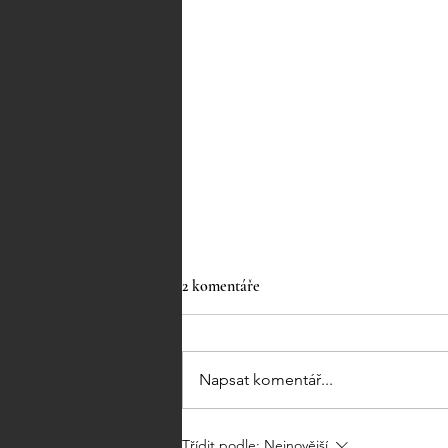
2 komentáře
Napsat komentář...
Mimořádné Velikonoční
Třídit podle:
Nejnovější