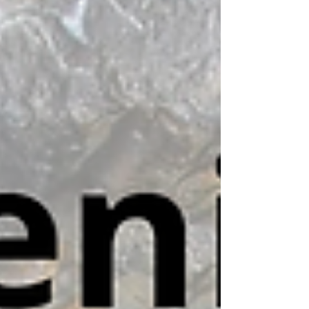
rozhodli jsme se uspořádat (den před
narozeninami našich zakladatelů) akci
především pro dětské návštěvníky na šachtě,
vítána je i veřejnost! Můžete se těšit na: - jízdu
vláčkem - procházku podzemím šachty -
stanoviště se skautskou tématikou - pro
ucelené skupiny společný úkol - divadelní
sehraní Hagenovy pověsti