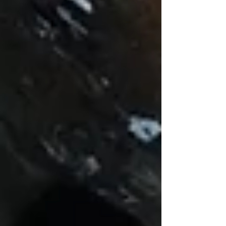
akce/Velikonoční prohlídky:
https://www.chrustenickasachta.cz/4-4-2026-
velikonocni-prohlidky Nebo na Facebooku:
https://fb.me/e/4hK1cXHy1 Přihlašovací
formulář zde:
https://forms.gle/pFjD14rdDB8CmqbS93
Otevřen do 3.4. 2026 nejd