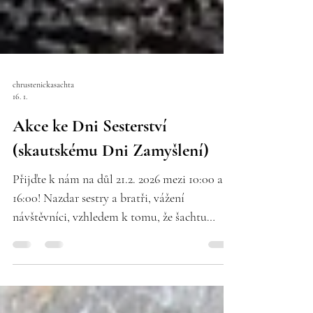
chrustenickasachta
16. 1.
Akce ke Dni Sesterství
(skautskému Dni Zamyšlení)
Přijďte k nám na důl 21.2. 2026 mezi 10:00 a
16:00! Nazdar sestry a bratři, vážení
návštěvníci, vzhledem k tomu, že šachtu
obhospodařuje větší množství skautů,