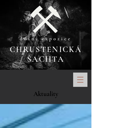
důlní expozice
CHRUSTENICKÁ
ŠACHTA
Aktuality