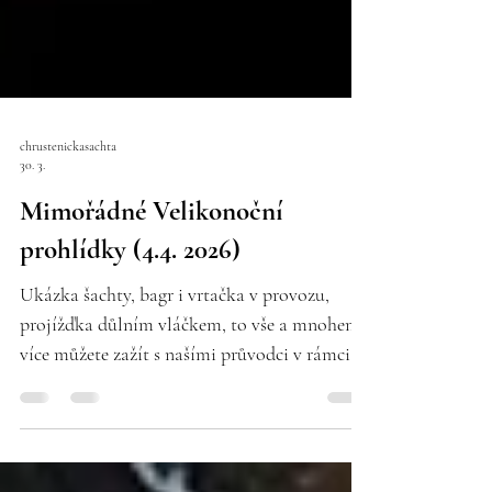
chrustenickasachta
30. 3.
Mimořádné Velikonoční
prohlídky (4.4. 2026)
Ukázka šachty, bagr i vrtačka v provozu,
projížďka důlním vláčkem, to vše a mnohem
více můžete zažít s našími průvodci v rámci
důlní expozice Chrustenická šachta a to již
tuto sobotu 4.4. 2026. První prohlídka v 10:00
a poslední v 15:00. Více v záložce